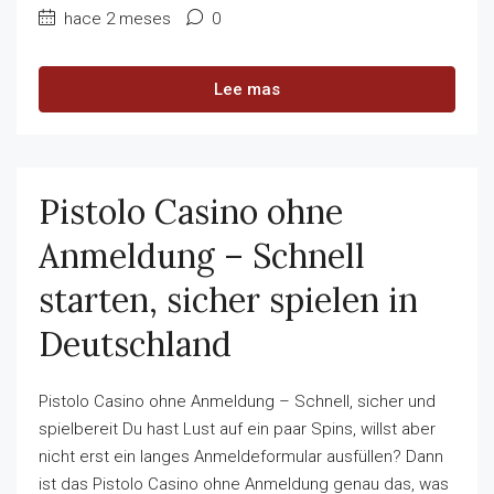
hace 2 meses
0
Lee mas
Pistolo Casino ohne
Anmeldung – Schnell
starten, sicher spielen in
Deutschland
Pistolo Casino ohne Anmeldung – Schnell, sicher und
spielbereit Du hast Lust auf ein paar Spins, willst aber
nicht erst ein langes Anmeldeformular ausfüllen? Dann
ist das Pistolo Casino ohne Anmeldung genau das, was