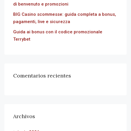
di benvenuto e promozioni
BIG Casino scommesse: guida completa a bonus,
pagamenti, live e sicurezza
Guida ai bonus con il codice promozionale
Terrybet
Comentarios recientes
Archivos