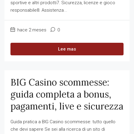
sportive e altri prodotti7. Sicurezza, licenze e gioco
responsabile8. Assistenza...
hace 2 meses
0
Lee mas
BIG Casino scommesse:
guida completa a bonus,
pagamenti, live e sicurezza
Guida pratica a BIG Casino scommesse: tutto quello
che devi sapere Se sei alla ricerca di un sito di