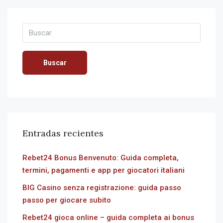
Buscar
Entradas recientes
Rebet24 Bonus Benvenuto: Guida completa,
termini, pagamenti e app per giocatori italiani
BIG Casino senza registrazione: guida passo
passo per giocare subito
Rebet24 gioca online – guida completa ai bonus