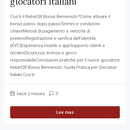
giocatori italiani
Cos'è il Rebet24 Bonus Benvenuto?Come attivare il
bonus passo dopo passoTermini e condizioni
chiaveMetodi di pagamento e velocità di
prelievoRegistrazione e verifica dell’identità
(KYC)Esperienza mobile e appSupporto clienti e
reclamiSicurezza, licenza e gioco
responsabileConclusioni pratiche per il nuovo giocatore
Rebet24 Bonus Benvenuto: Guida Pratica per Giocatori
Italiani Cos'è...
hace 2 meses
0
Lee mas