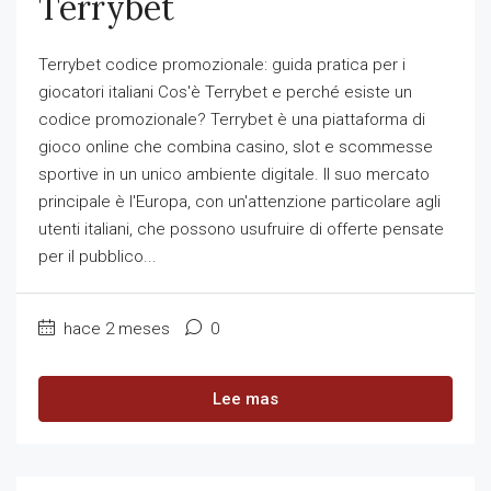
Terrybet
Terrybet codice promozionale: guida pratica per i
giocatori italiani Cos'è Terrybet e perché esiste un
codice promozionale? Terrybet è una piattaforma di
gioco online che combina casino, slot e scommesse
sportive in un unico ambiente digitale. Il suo mercato
principale è l'Europa, con un'attenzione particolare agli
utenti italiani, che possono usufruire di offerte pensate
per il pubblico...
hace 2 meses
0
Lee mas