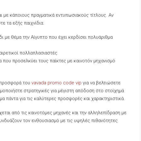
αι με κάποιους πραγματικά εντυπωσιακούς τίτλους. Αν
ε τα εξής παιχνίδια:
δι με θέμα την Αίγυπτο που έχει κερδίσει πολυάριθμα
αιρετικοί πολλαπλασιαστές.
α που προσελκύει τους παίκτες με καινοτόν μηχανισμό
ην προσφορά του
vavada promo code vip
για να βελτιώσετε
ιμοποιήστε στρατηγικές για μέγιστη απόδοση στο στοίχημά
α πάντα για τις καλύτερες προσφορές και χαρακτηριστικά.
εται από τις καινοτόμες μηχανές και την αλληλεπίδραση με
συνδυάζουν τον ενθουσιασμό με τις υψηλές πιθανότητες