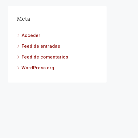
Meta
Acceder
Feed de entradas
Feed de comentarios
WordPress.org