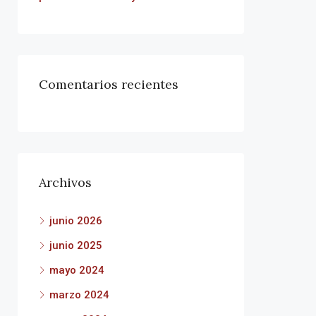
Comentarios recientes
Archivos
junio 2026
junio 2025
mayo 2024
marzo 2024