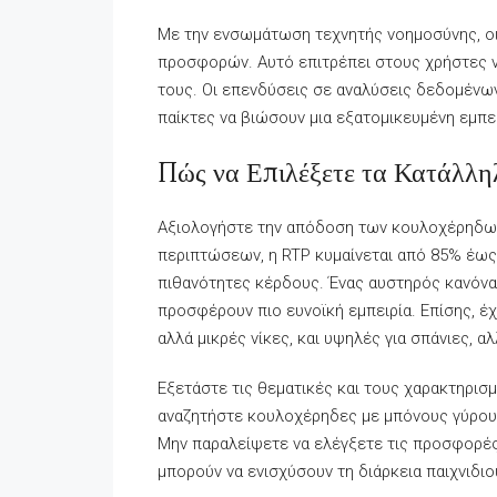
Με την ενσωμάτωση τεχνητής νοημοσύνης, οι
προσφορών. Αυτό επιτρέπει στους χρήστες ν
τους. Οι επενδύσεις σε αναλύσεις δεδομένων
παίκτες να βιώσουν μια εξατομικευμένη εμπε
Πώς να Επιλέξετε τα Κατάλλη
Αξιολογήστε την απόδοση των κουλοχέρηδων 
περιπτώσεων, η RTP κυμαίνεται από 85% έως
πιθανότητες κέρδους. Ένας αυστηρός κανόνα
προσφέρουν πιο ευνοϊκή εμπειρία. Επίσης, έ
αλλά μικρές νίκες, και υψηλές για σπάνιες, α
Εξετάστε τις θεματικές και τους χαρακτηρισμ
αναζητήστε κουλοχέρηδες με μπόνους γύρους
Μην παραλείψετε να ελέγξετε τις προσφορές
μπορούν να ενισχύσουν τη διάρκεια παιχνιδιού