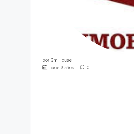
por Gm House
hace 3 años
0