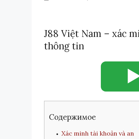
J88 Việt Nam – xác mi
thông tin
▶
Содержимое
Xác minh tài khoản và an