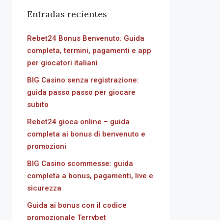
Entradas recientes
Rebet24 Bonus Benvenuto: Guida
completa, termini, pagamenti e app
per giocatori italiani
BIG Casino senza registrazione:
guida passo passo per giocare
subito
Rebet24 gioca online – guida
completa ai bonus di benvenuto e
promozioni
BIG Casino scommesse: guida
completa a bonus, pagamenti, live e
sicurezza
Guida ai bonus con il codice
promozionale Terrybet