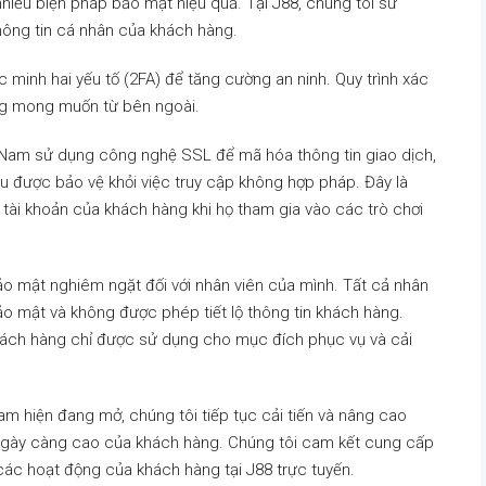
i nhiều biện pháp bảo mật hiệu quả. Tại J88, chúng tôi sử
hông tin cá nhân của khách hàng.
 minh hai yếu tố (2FA) để tăng cường an ninh. Quy trình xác
ng mong muốn từ bên ngoài.
ệt Nam sử dụng công nghệ SSL để mã hóa thông tin giao dịch,
ều được bảo vệ khỏi việc truy cập không hợp pháp. Đây là
 tài khoản của khách hàng khi họ tham gia vào các trò chơi
o mật nghiêm ngặt đối với nhân viên của mình. Tất cả nhân
o mật và không được phép tiết lộ thông tin khách hàng.
hách hàng chỉ được sử dụng cho mục đích phục vụ và cải
m hiện đang mở, chúng tôi tiếp tục cải tiến và nâng cao
gày càng cao của khách hàng. Chúng tôi cam kết cung cấp
 các hoạt động của khách hàng tại J88 trực tuyến.