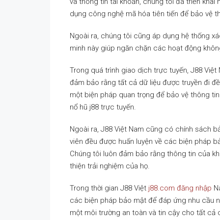
và thông tin tài khoản, chúng tôi đã triển kha
dụng công nghệ mã hóa tiên tiến để bảo vệ t
Ngoài ra, chúng tôi cũng áp dụng hệ thống xác
minh này giúp ngăn chặn các hoạt động khô
Trong quá trình giao dịch trực tuyến, J88 Vi
đảm bảo rằng tất cả dữ liệu được truyền đi đ
một biện pháp quan trọng để bảo vệ thông tin
nổ hũ j88 trực tuyến.
Ngoài ra, J88 Việt Nam cũng có chính sách bả
viên đều được huấn luyện về các biện pháp bả
Chúng tôi luôn đảm bảo rằng thông tin của k
thiện trải nghiệm của họ.
Trong thời gian J88 Việt
j88.com đăng nhập
Na
các biện pháp bảo mật để đáp ứng nhu cầu n
một môi trường an toàn và tin cậy cho tất cả