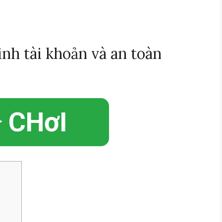
nh tài khoản và an toàn
️ CHơI