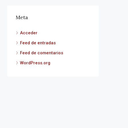
Meta
Acceder
Feed de entradas
Feed de comentarios
WordPress.org