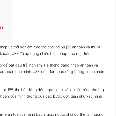
in
p và trải nghiệm các trò chơi nổ hũ j88 an toàn và thú vị.
 khoản, J88 đã áp dụng nhiều biện pháp bảo mật tiên tiến.
ng để bắt đầu trải nghiệm. Hệ thống đăng nhập an toàn và
o tài khoản của mình. J88 luôn đảm bảo rằng thông tin cá nhân
 tại J88, thu hút đông đảo người chơi với cơ hội trúng thưởng
i khoản của mình thông qua các bước đơn giản như xác minh
me an toàn và minh bạch, giúp người chơi có thể tận hưởng