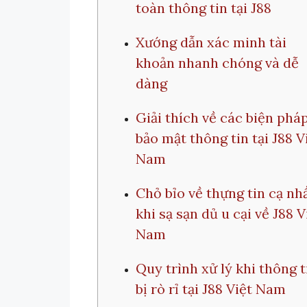
toàn thông tin tại J88
Хướng dẫn xác minh tài
khoản nhanh chóng và dễ
dàng
Giải thích về các biện phá
bảo mật thông tin tại J88 V
Nam
Chỏ bỉo về thựng tin cạ nh
khi sạ sạn dủ u cại về J88 V
Nam
Quy trình xử lý khi thông t
bị rò rỉ tại J88 Việt Nam