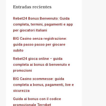
Entradas recientes
Rebet24 Bonus Benvenuto: Guida
completa, termini, pagamenti e app
per giocatori italiani
BIG Casino senza registrazione:
guida passo passo per giocare
subito
Rebet24 gioca online – guida
completa ai bonus di benvenuto e
promozioni
BIG Casino scommesse: guida
completa a bonus, pagamenti, live e
sicurezza
Guida ai bonus con il codice
promozionale Terrybet