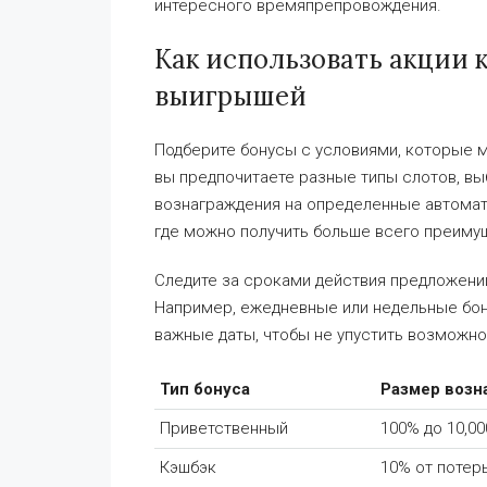
интересного времяпрепровождения.
Как использовать акции 
выигрышей
Подберите бонусы с условиями, которые 
вы предпочитаете разные типы слотов, в
вознаграждения на определенные автоматы
где можно получить больше всего преиму
Следите за сроками действия предложений
Например, ежедневные или недельные бон
важные даты, чтобы не упустить возможн
Тип бонуса
Размер возн
Приветственный
100% до 10,00
Кэшбэк
10% от потер