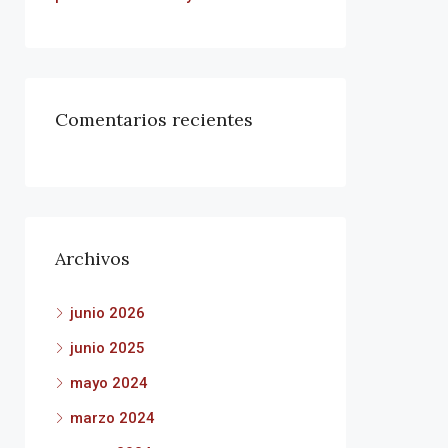
Comentarios recientes
Archivos
junio 2026
junio 2025
mayo 2024
marzo 2024