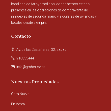
localidad de Arroyomolinos, donde hemos estado
presentes en las operaciones de compraventa de
inmuebles de segunda mano y alquileres de viviendas y
locales desde siempre.
Contacto
Av. de las Castañeras, 32, 28939
916855444
info@gmhouse.es
Nuestras Propiedades
Obra Nueva
En Venta