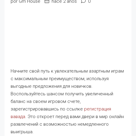
por Gm House
hace 2 años
0
Начните свой путь к увлекательным азартным играм
с максимальным преимуществом, используя
выгодные предложения для новичков.
Воспользуйтесь шансом получить увеличенный
баланс на своем игровом счете,
зарегистрировавшись по ссылке
регистрация
вавада
. Это откроет перед вами двери в мир онлайн
развлечений с возможностью немедленного
выигрыша.