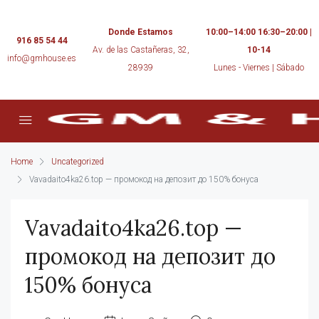
Donde Estamos
10:00–14:00 16:30–20:00 |
916 85 54 44
Av. de las Castañeras, 32,
10-14
info@gmhouse.es
28939
Lunes - Viernes | Sábado
Home
Uncategorized
Vavadaito4ka26.top — промокод на депозит до 150% бонуса
Vavadaito4ka26.top —
промокод на депозит до
150% бонуса