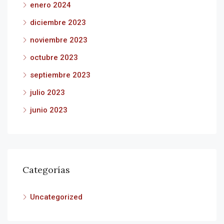
enero 2024
diciembre 2023
noviembre 2023
octubre 2023
septiembre 2023
julio 2023
junio 2023
Categorías
Uncategorized