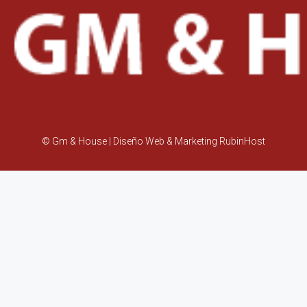
© Gm & House | Diseño Web & Marketing RubinHost