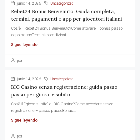
junio 14, 2026
Uncategorized
Rebet24 Bonus Benvenuto: Guida completa,
termini, pagamenti e app per giocatori italiani
Cos'è il Rebet24 Bonus Benvenuto?Come attivare il bonus passo
dopo passoTermini e condizioni...
Sigue leyendo
por
junio 14, 2026
Uncategorized
BIG Casino senza registrazione: guida passo
passo per giocare subito
Cos’è il “gioca subito” di BIG Casino?Come accedere senza
registrazione – passo passoBonus...
Sigue leyendo
por