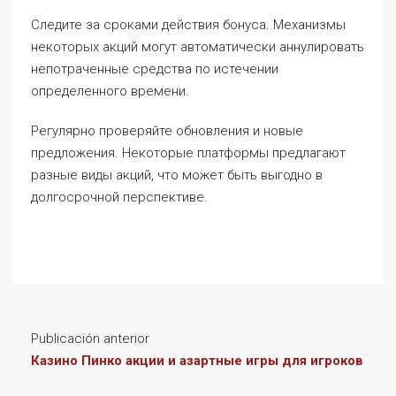
Следите за сроками действия бонуса. Механизмы
некоторых акций могут автоматически аннулировать
непотраченные средства по истечении
определенного времени.
Регулярно проверяйте обновления и новые
предложения. Некоторые платформы предлагают
разные виды акций, что может быть выгодно в
долгосрочной перспективе.
Publicación anterior
Казино Пинко акции и азартные игры для игроков