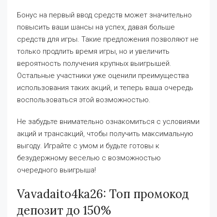
Бонус на первый ввод средств может значительно
повысить ваши шансы на успех, давая больше
средств для игры. Такие предложения позволяют не
только продлить время игры, но и увеличить
вероятность получения крупных выигрышей.
Остальные участники уже оценили преимущества
использования таких акций, и теперь ваша очередь
воспользоваться этой возможностью.
Не забудьте внимательно ознакомиться с условиями
акций и трансакций, чтобы получить максимальную
выгоду. Играйте с умом и будьте готовы к
безудержному веселью с возможностью
очередного выигрыша!
Vavadaito4ka26: Топ промокод
депозит до 150%